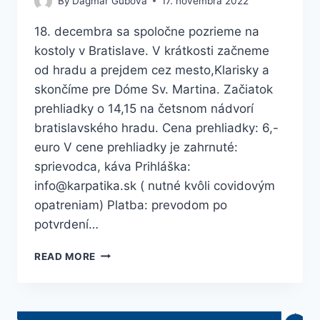
By
Dagmar Gubová
17. novembra 2022
18. decembra sa spoločne pozrieme na
kostoly v Bratislave. V krátkosti začneme
od hradu a prejdem cez mesto,Klarisky a
skončíme pre Dóme Sv. Martina. Začiatok
prehliadky o 14,15 na četsnom nádvorí
bratislavského hradu. Cena prehliadky: 6,-
euro V cene prehliadky je zahrnuté:
sprievodca, káva Prihláška:
info@karpatika.sk ( nutné kvôli covidovým
opatreniam) Platba: prevodom po
potvrdení…
READ MORE