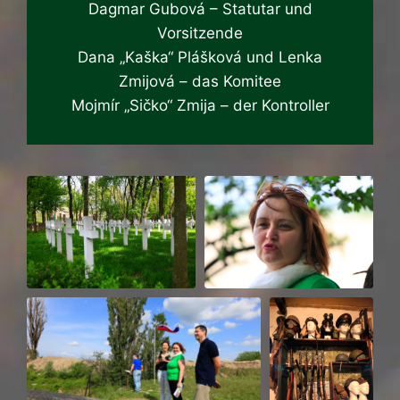
Dagmar Gubová – Statutar und
Vorsitzende
Dana „Kaška“ Plášková und Lenka
Zmijová – das Komitee
Mojmír „Sičko“ Zmija – der Kontroller